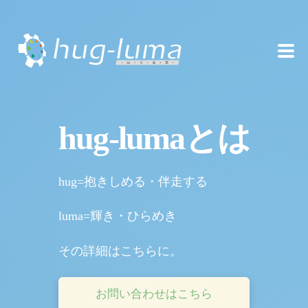
hug-lumaについて
hug-lumaとは
あたま
hug=抱きしめる・伴走する
からだ
luma=輝き・ひらめき
その詳細はこちらに。
しくみ
お問い合わせはこちら
まなび